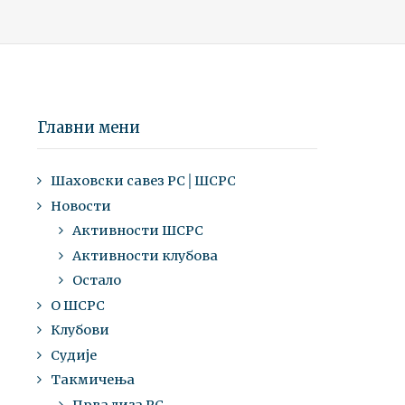
Главни мени
Шаховски савез РС│ШСРС
Новости
Активности ШСРС
Активности клубова
Остало
О ШСРС
Клубови
Судије
Такмичења
Прва лига РС