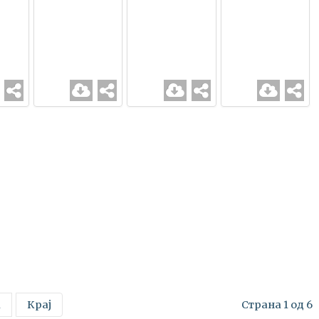
а
Крај
Страна 1 од 6