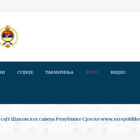
ВИ
СУДИЈЕ
ТАКМИЧЕЊА
ФОТО
ВИДЕО
сајт Шаховског савеза Републике Српске www.ssrepublike