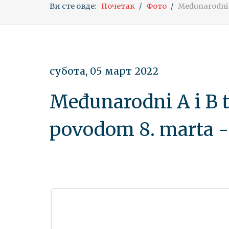
Ви сте овде:
Почетак
Фото
Međunarodni A
субота, 05 март 2022
Međunarodni A i B t
povodom 8. marta -