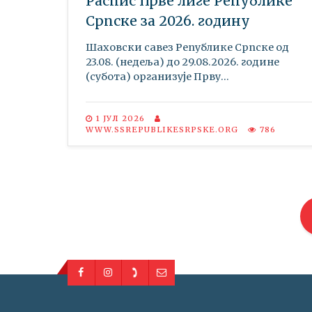
Распис Прве лиге Републике
Српске за 2026. годину
Шаховски савез Републике Српске oд
23.08. (недеља) до 29.08.2026. године
(субота) организује Прву...
1 ЈУЛ 2026
WWW.SSREPUBLIKESRPSKE.ORG
786