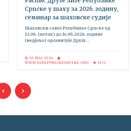
Распис Друге лиге Републике
Српске у шаху за 2026. годину,
семинар за шаховске судије
Шаховски савез Републике Српске oд
12.06. (петак) до 14.06.2026. године
(недјеља) организује Другу...
30 МАЈ 2026
WWW.SSREPUBLIKESRPSKE.ORG
1152