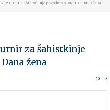
 i B turnir za šahistkinje povodom 8. marta - Dana žena
urnir za šahistkinje
 Dana žena