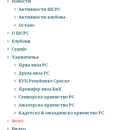
Новости
Активности ШСРС
Активности клубова
Остало
О ШСРС
Клубови
Судије
Такмичења
Прва лига РС
Друга лига РС
КУП Републике Српске
Премијер лига БиХ
Сениорско првенство РС
Аматерско првенство РС
Кадетско & омладинско првенство РС
Фото
Видео