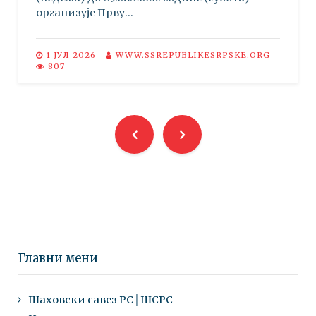
организује Прву...
1 ЈУЛ 2026
WWW.SSREPUBLIKESRPSKE.ORG
807
Главни мени
Шаховски савез РС│ШСРС