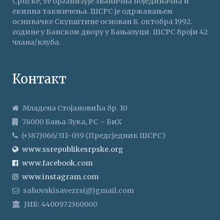
Српске, те организује званична појединачна и
екипна такмичења. ШСРС је одржавањем
оснивачке Скупштине основан 8. октобра 1992.
године у Банском двору у Бањалуци. ШСРС броји 42
члана/клуба.
Контакт
Младена Стојановића бр. 10
78000 Бања Лука, РС – БиХ
(+387)066/311-039 (Предсједник ШСРС)
www.ssrepublikesrpske.org
www.facebook.com
www.instagram.com
sahovskisavezrs(@)gmail.com
ЈИБ: 4400972360000