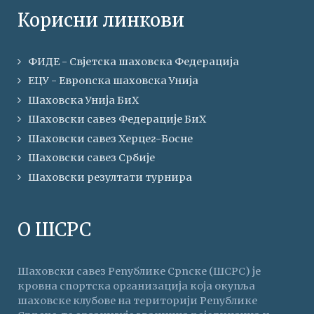
Корисни линкови
ФИДЕ - Свјетска шаховска Федерација
ЕЦУ - Европска шаховска Унија
Шаховска Унија БиХ
Шаховски савез Федерације БиХ
Шаховски савез Херцег-Босне
Шаховски савез Србије
Шаховски резултати турнира
О ШСРС
Шаховски савез Републике Српске (ШСРС) је
кровна спортска организација која окупља
шаховске клубове на територији Републике