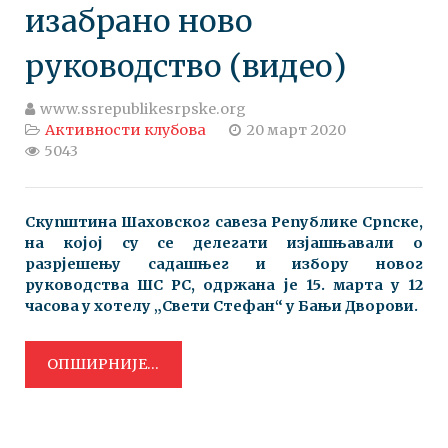
изабрано ново
руководство (видео)
www.ssrepublikesrpske.org
Активности клубова
20 март 2020
5043
Скупштина Шаховског савеза Републике Српске,
на којој су се делегати изјашњавали о
разрјешењу садашњег и избору новог
руководства ШС РС, одржана је 15. марта у 12
часова у хотелу „Свети Стефан“ у Бањи Дворови.
ОПШИРНИЈЕ...