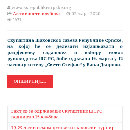
www.ssrepublikesrpske.org
Активности клубова
02 март 2020
1671
Скупштина Шаховског савеза Републике Српске,
на којој ће се делегати изјашњавати о
разрјешењу садашњег и избору новог
руководства ШС РС, биће одржана 15. марта у 12
часова у хотелу „Свети Стефан“ у Бањи Дворови.
ОПШИРНИЈЕ...
Захтјев за одржавање Скупштине ШСРС
поднијело 25 клубова
39. Женски осмомартовски шаховски турнир