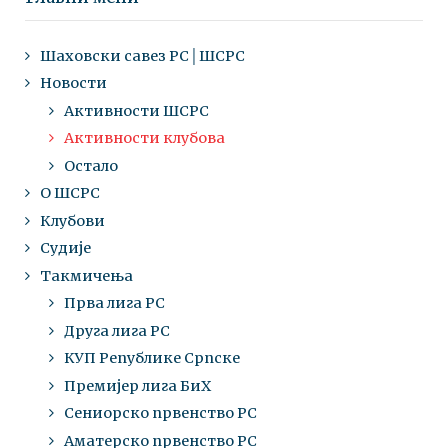
Шаховски савез РС│ШСРС
Новости
Активности ШСРС
Активности клубова
Остало
О ШСРС
Клубови
Судије
Такмичења
Прва лига РС
Друга лига РС
КУП Републике Српске
Премијер лига БиХ
Сениорско првенство РС
Аматерско првенство РС