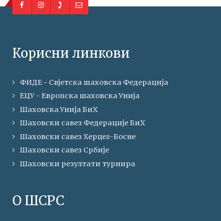
Корисни линкови
ФИДЕ - Свјетска шаховска Федерација
ЕЦУ - Европска шаховска Унија
Шаховска Унија БиХ
Шаховски савез Федерације БиХ
Шаховски савез Херцег-Босне
Шаховски савез Србије
Шаховски резултати турнира
О ШСРС