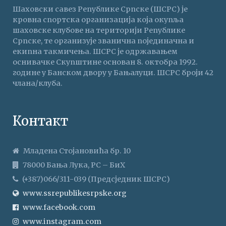
Шаховски савез Републике Српске (ШСРС) је
кровна спортска организација која окупља
шаховске клубове на територији Републике
Српске, те организује званична појединачна и
екипна такмичења. ШСРС је одржавањем
оснивачке Скупштине основан 8. октобра 1992.
године у Банском двору у Бањалуци. ШСРС броји 42
члана/клуба.
Контакт
Младена Стојановића бр. 10
78000 Бања Лука, РС – БиХ
(+387)066/311-039 (Предсједник ШСРС)
www.ssrepublikesrpske.org
www.facebook.com
www.instagram.com