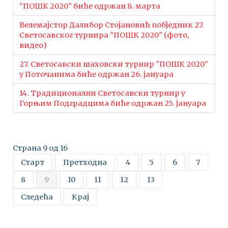
"ПОШК 2020" биће одржан 8. марта
Велемајстор Далибор Стојановић побједник 27.
Светосавског турнира "ПОШК 2020" (фото,
видео)
27. Светосавски шаховски турнир "ПОШК 2020"
у Поточанима биће одржан 26. јануара
14. Традиционални Светосавски турнир у
Горњим Подградцима биће одржан 25. јануара
Страна 9 од 16
Старт
Претходна
4
5
6
7
8
9
10
11
12
13
Следећа
Крај