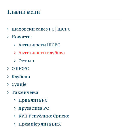
Главни мени
Шаховски савез РС│ШСРС
Новости
Активности ШСРС
Активности клубова
Остало
О ШСРС
Клубови
Судије
Такмичења
Прва лига РС
Друга лига РС
КУП Републике Српске
Премијер лига БиХ