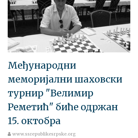
Међународни
меморијални шаховски
турнир "Велимир
Реметић" биће одржан
15. октобра
www.ssrepublikesrpske.org