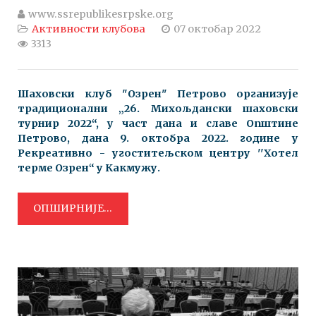
www.ssrepublikesrpske.org
Активности клубова
07 октобар 2022
3313
Шаховски клуб "Озрен" Петрово организује
традиционални „26. Михољдански шаховски
турнир 2022“, у част дана и славе Општине
Петрово, дана 9. октобра 2022. године у
Рекреативно - угоститељском центру ''Хотел
терме Озрен“ у Какмужу.
ОПШИРНИЈЕ...