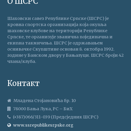
О ШСРС
Шаховски савез Републике Српске (ШСРС) је
кровна спортска организација која окупља
шаховске клубове на територији Републике
Српске, те организује званична појединачна и
екипна такмичења. ШСРС је одржавањем
оснивачке Скупштине основан 8. октобра 1992.
године у Банском двору у Бањалуци. ШСРС броји 42
члана/клуба.
Контакт
Младена Стојановића бр. 10
78000 Бања Лука, РС – БиХ
(+387)066/311-039 (Предсједник ШСРС)
www.ssrepublikesrpske.org