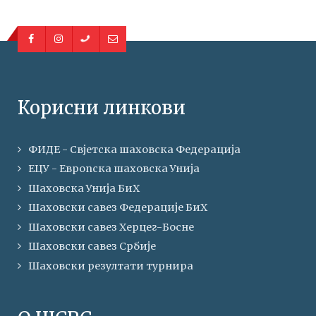
Корисни линкови
ФИДЕ - Свјетска шаховска Федерација
ЕЦУ - Европска шаховска Унија
Шаховска Унија БиХ
Шаховски савез Федерације БиХ
Шаховски савез Херцег-Босне
Шаховски савез Србије
Шаховски резултати турнира