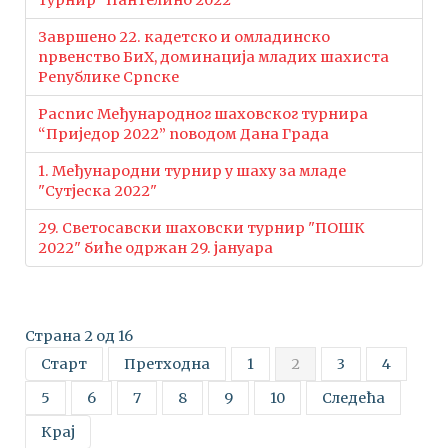
турнир "Пантелино 2022"
Завршено 22. кадетско и омладинско
првенство БиХ, доминација младих шахиста
Републике Српске
Распис Међународног шаховског турнира
“Приједор 2022” поводом Дана Града
1. Међународни турнир у шаху за младе
"Сутјеска 2022"
29. Светосавски шаховски турнир "ПОШК
2022" биће одржан 29. јануара
Страна 2 од 16
Старт
Претходна
1
2
3
4
5
6
7
8
9
10
Следећа
Крај