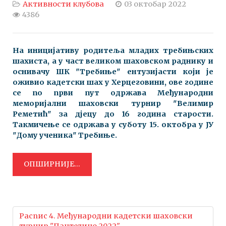
Активности клубова
03 октобар 2022
4386
На иницијативу родитеља младих требињских
шахиста, а у част великом шаховском раднику и
оснивачу ШК "Требиње" ентузијасти који је
оживио кадетски шах у Херцеговини, ове године
се по први пут одржава Међународни
меморијални шаховски турнир "Велимир
Реметић" за дјецу до 16 година старости.
Такмичење се одржава у суботу 15. октобра у ЈУ
"Дому ученика" Требиње.
ОПШИРНИЈЕ...
Распис 4. Међународни кадетски шаховски