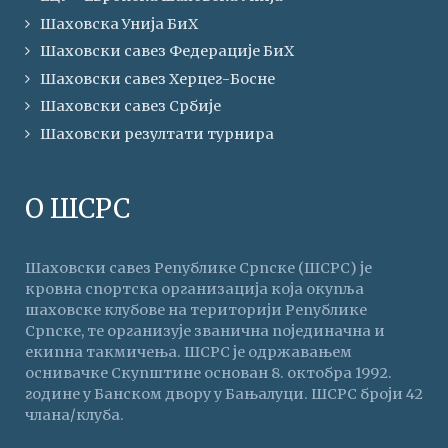
Шаховска Унија БиХ
Шаховски савез Федерације БиХ
Шаховски савез Херцег-Босне
Шаховски савез Србије
Шаховски резултати турнира
О ШСРС
Шаховски савез Републике Српске (ШСРС) је
кровна спортска организација која окупља
шаховске клубове на територији Републике
Српске, те организује званична појединачна и
екипна такмичења. ШСРС је одржавањем
оснивачке Скупштине основан 8. октобра 1992.
године у Банском двору у Бањалуци. ШСРС броји 42
члана/клуба.