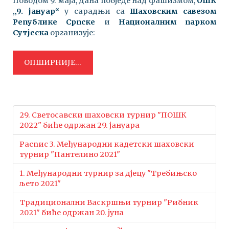
Поводом 9. маја, Дана побједе над фашизмом,
ОШК
„9. јануар“
у сарадњи са
Шаховским савезом
Републике Српске
и
Националним парком
Сутјеска
организује:
ОПШИРНИЈЕ...
29. Светосавски шаховски турнир "ПОШК
2022" биће одржан 29. јануара
Распис 3. Међународни кадетски шаховски
турнир "Пантелино 2021"
1. Међународни турнир за дјецу "Требињско
љето 2021"
Традиционални Васкршњи турнир "Рибник
2021" биће одржан 20. јуна