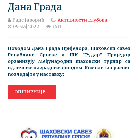
Дана Града
Раде Јаворић
Активности клубова
09 мај 2022
3431
Поводом Дана Града Приједора, Шаховски савез
Републике Српске и ШК "Рудар" Приједор
организују Међународни шаховски турнир са
одличним наградним фондом. Комплетан распис
погледајте у наставку:
ОПШИРНИЈЕ...