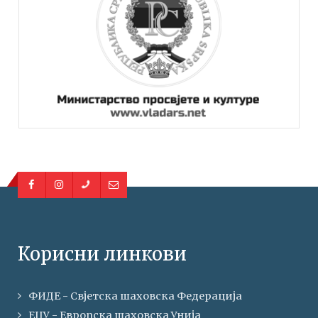
Корисни линкови
ФИДЕ - Свјетска шаховска Федерација
ЕЦУ - Европска шаховска Унија