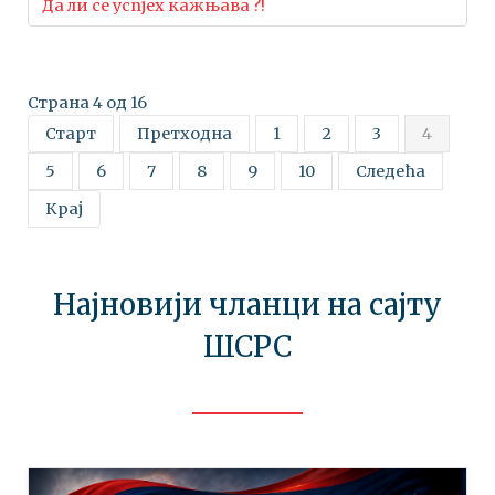
Да ли се успјех кажњава ?!
Страна 4 од 16
Старт
Претходна
1
2
3
4
5
6
7
8
9
10
Следећа
Крај
Најновији чланци на сајту
ШСРС