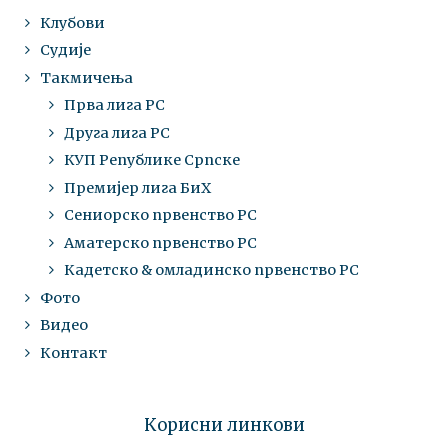
Клубови
Судије
Такмичења
Прва лига РС
Друга лига РС
КУП Републике Српске
Премијер лига БиХ
Сениорско првенство РС
Аматерско првенство РС
Кадетско & омладинско првенство РС
Фото
Видео
Контакт
Корисни линкови