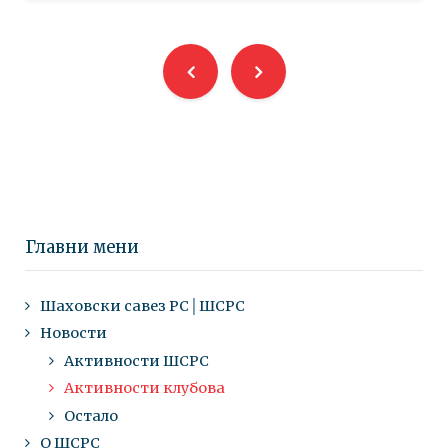
Главни мени
Шаховски савез РС│ШСРС
Новости
Активности ШСРС
Активности клубова
Остало
О ШСРС