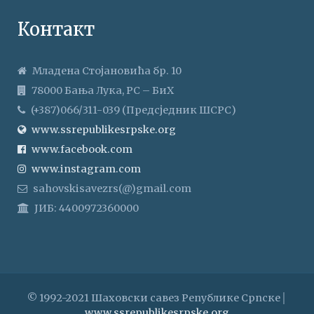
Контакт
Младена Стојановића бр. 10
78000 Бања Лука, РС – БиХ
(+387)066/311-039 (Предсједник ШСРС)
www.ssrepublikesrpske.org
www.facebook.com
www.instagram.com
sahovskisavezrs(@)gmail.com
ЈИБ: 4400972360000
© 1992-2021 Шаховски савез Републике Српске│
www.ssrepublikesrpske.org