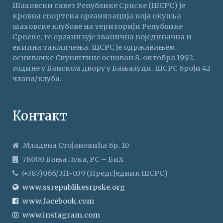
Шаховски савез Републике Српске (ШСРС) је
кровна спортска организација која окупља
шаховске клубове на територији Републике
Српске, те организује званична појединачна и
екипна такмичења. ШСРС је одржавањем
оснивачке Скупштине основан 8. октобра 1992.
године у Банском двору у Бањалуци. ШСРС броји 42
члана/клуба.
Контакт
Младена Стојановића бр. 10
78000 Бања Лука, РС – БиХ
(+387)066/311-039 (Предсједник ШСРС)
www.ssrepublikesrpske.org
www.facebook.com
www.instagram.com