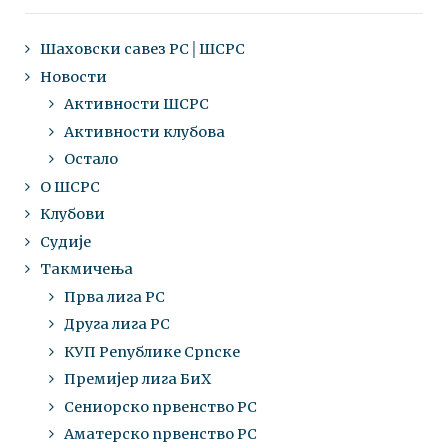
Шаховски савез РС│ШСРС
Новости
Активности ШСРС
Активности клубова
Остало
О ШСРС
Клубови
Судије
Такмичења
Прва лига РС
Друга лига РС
КУП Републике Српске
Премијер лига БиХ
Сениорско првенство РС
Аматерско првенство РС