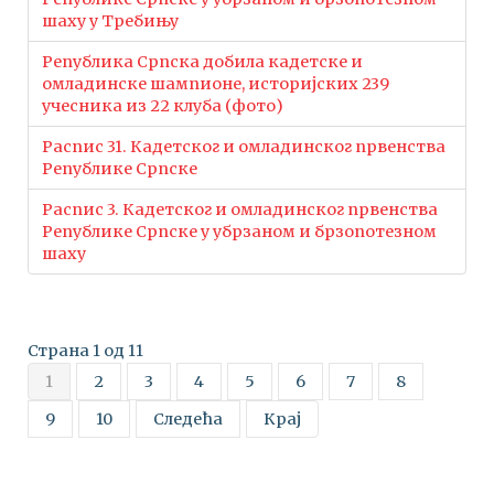
шаху у Требињу
Република Српска добила кадетске и
омладинске шампионе, историјских 239
учесника из 22 клубa (фото)
Распис 31. Кадетског и омладинског првенства
Републике Српске
Распис 3. Кадетског и омладинског првенства
Републике Српске у убрзаном и брзопотезном
шаху
Страна 1 од 11
1
2
3
4
5
6
7
8
9
10
Следећа
Крај