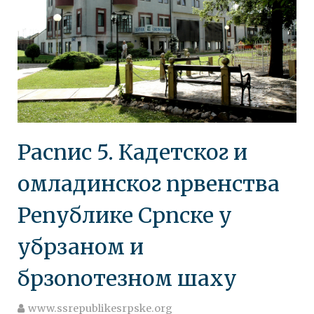
Распис 5. Кадетског и
омладинског првенства
Републике Српске у
убрзаном и
брзопотезном шаху
www.ssrepublikesrpske.org