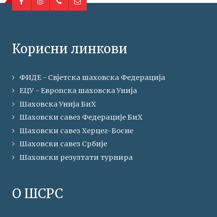
Корисни линкови
ФИДЕ - Свјетска шаховска Федерација
ЕЦУ - Европска шаховска Унија
Шаховска Унија БиХ
Шаховски савез Федерације БиХ
Шаховски савез Херцег-Босне
Шаховски савез Србије
Шаховски резултати турнира
О ШСРС