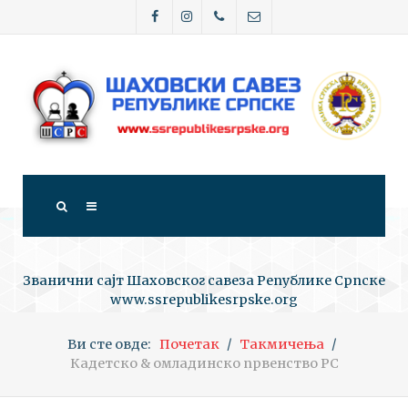
Званични сајт Шаховског савеза Републике Српске
www.ssrepublikesrpske.org
Ви сте овде:
Почетак
Такмичења
Кадетско & омладинско првенство РС