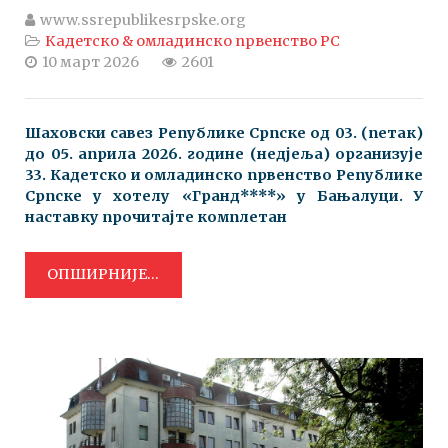
www.ssrepublikesrpske.org
Кадетско & омладинско првенство РС
10 март 2026
2601
Шаховски савез Републике Српске o
д 03
. (петак)
до 05
. априла 2026
. године (недјеља) организује
33
. Кадетско и омладинско првенство Републике
Српске у хотелу «Гранд****
» у Бањалуци. У
наставку прочитајте комплетан
ОПШИРНИЈЕ...