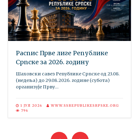
Распис Прве лиге Републике
Српске за 2026. годину
Шаховски савез Републике Српске oд 23.08.
(недеља) до 29.08.2026. године (субота)
организује Прву...
1 ЈУЛ 2026
WWW.SSREPUBLIKESRPSKE.ORG
796