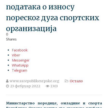
података о износу
пореског дуга спортских
организација
0
Shares
Facebook
Viber
Messenger
WhatsApp
Telegram
www.ssrepublikesrpske.org
Остало
23 фебруар 2022
1303
Министарство породице, омладине и спорта