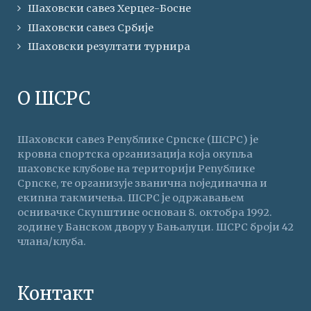
Шаховски савез Херцег-Босне
Шаховски савез Србије
Шаховски резултати турнира
О ШСРС
Шаховски савез Републике Српске (ШСРС) је
кровна спортска организација која окупља
шаховске клубове на територији Републике
Српске, те организује званична појединачна и
екипна такмичења. ШСРС је одржавањем
оснивачке Скупштине основан 8. октобра 1992.
године у Банском двору у Бањалуци. ШСРС броји 42
члана/клуба.
Контакт