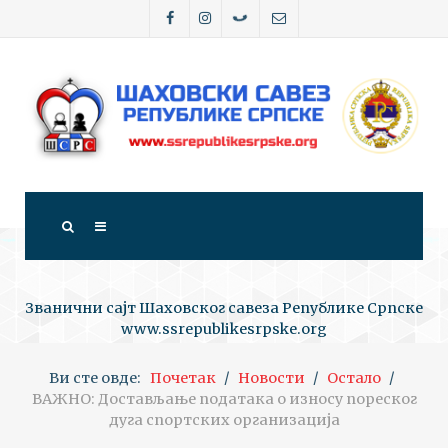
Званични сајт Шаховског савеза Републике Српске
www.ssrepublikesrpske.org
Ви сте овде:
Почетак
Новости
Остало
ВАЖНО: Достављање података о износу пореског
дуга спортских организација