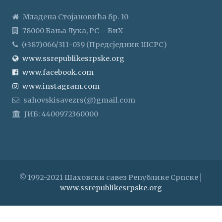
Младена Стојановића бр. 10
78000 Бања Лука, РС – БиХ
(+387)066/311-039 (Предсједник ШСРС)
www.ssrepublikesrpske.org
www.facebook.com
www.instagram.com
sahovskisavezrs(@)gmail.com
ЈИБ: 4400972360000
© 1992-2021 Шаховски савез Републике Српске│
www.ssrepublikesrpske.org