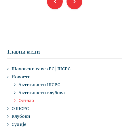
Главни мени
Шаховски савез РС│ШСРС
Новости
Активности ШСРС
Активности клубова
Остало
О ШСРС
Клубови
Судије