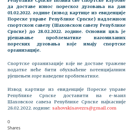
Републике Српске позива све спортске клубове
да доставе износ пореског дуговања на дан
01.02.2022. године (извод картице из евиденције
Пореске управе Републике Српске) надлежном
спортском савезу (Шаховском савезу Републике
Српске) до 28.02.2022. године. Основни циљ је
рјешавање проблематике нагомиланих
пореских дуговања које имају спортске
организације.
Спортске организације које не доставе тражене
податке неће бити обухваћене потенцијалним
рјешењем горе наведене проблематике.
Извод картице из евиденције Пореске управе
Републике Српске доставити на е-маил
Шаховског савеза Републике Српске најкасније
28.02.2022. године:
sahovskisavezrs@gmail.com
0
Shares