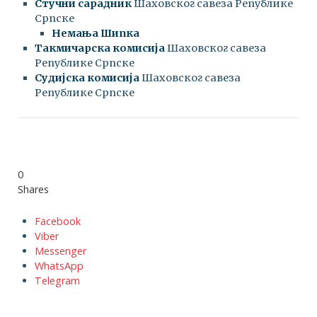
Стучни сарадник
Шаховског савеза Републике
Српске
Немања Шипка
Такмичарска комисија
Шаховског савеза
Републике Српске
Судијска комисија
Шаховског савеза
Републике Српске
0
Shares
Facebook
Viber
Messenger
WhatsApp
Telegram