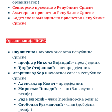
организатор)
Сениорско првенство Републике Српске
Аматерско првенство Републике Српске
Кадетско и омладинско првенство Републике
Српске
Организација ШСРС
Скупштина
Шаховског савеза Републике
Српске
проф. др Никола Војводић
- предсједник
Ђорђе Стојановић
- потпредсједник
Извршни одбор
Шаховског савеза Републике
Српске
Александар Ковач
- предсједник
Мирослав Попадић
- члан (бањалучка
регија)
Раде Јаворић
- члан (приједорска регија)
Слободан Кузмановић
- члан (добојска
регија)