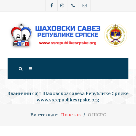
Званични сајт Шаховског савеза Републике Српске
www.ssrepublikesrpske.org
Ви сте овде:
Почетак
О ШСРС