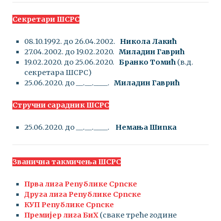
Секретари ШСРС
08.10.1992. до 26.04.2002.
Никола Лакић
27.04.2002. до 19.02.2020.
Миладин Гаврић
19.02.2020. до 25.06.2020.
Бранко Томић
(в.д.
секретара ШСРС)
25.06.2020. до __.__.____.
Миладин Гаврић
Стручни сарадник ШСРС
25.06.2020. до __.__.____.
Немања Шипка
Званична такмичења ШСРС
Прва лига Републике Српске
Друга лига Републике Српске
КУП Републике Српске
Премијер лига БиХ
(сваке треће године