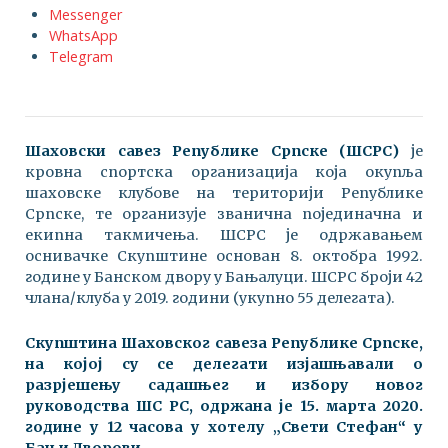
Messenger
WhatsApp
Telegram
Шаховски савез Републике Српске (ШСРС)
је
кровна спортска организација која окупља
шаховске клубове на територији Републике
Српске, те организује званична појединачна и
екипна такмичења. ШСРС је одржавањем
оснивачке Скупштине основан 8. октобра 1992.
године у Банском двору у Бањалуци. ШСРС броји 42
члана/клуба у 2019. години (укупно 55 делегата).
Скупштина Шаховског савеза Републике Српске,
на којој су се делегати изјашњавали о
разрјешењу садашњег и избору новог
руководства ШС РС, одржана је 15. марта 2020.
године у 12 часова у хотелу „Свети Стефан“ у