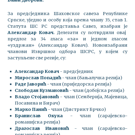
Бањи Дворови.
За предсједника Шаховског савеза Републике
Српске, уједно и особу која према члану 35, став 1.
Статута ШС РС представља Савез, изабран је
Александар Ковач.
Делегати су потврдили овај
предлог за 34 гласа «за» и једном гласом
«уздржан» (Александар Ковач). Новоизабрани
чланови Извршног одбора ШСРС, у којем су
заступљене све регије, су:
Александар Ковач
- предсједник
Мирослав Попадић
- члан (бањалучка регија)
Раде Јаворић
- члан (приједорска регија)
Слободан Кузмановић
- члан (добојска регија)
Владо Стојановић
- члан (Семберија, Мајевица,
Посавина и Бирач)
Марко Панић
- члан (Дистрикт Брчко)
Бранислав Окука
- члан (сарајевско-
романијска регија)
Драгослав Ивановић
- члан (сарајевско-
романијска регија)