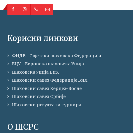
Корисни линкови
ФИДЕ - Свјетска шаховска Федерација
ЕЦУ - Европска шаховска Унија
Шаховска Унија БиХ
Шаховски савез Федерације БиХ
Шаховски савез Херцег-Босне
Шаховски савез Србије
Шаховски резултати турнира
О ШСРС