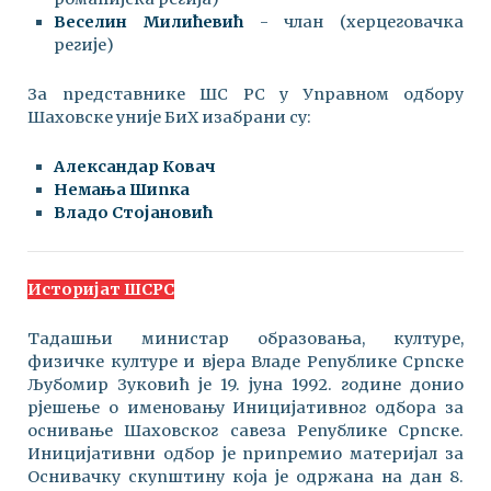
Веселин Милићевић
- члан (херцеговачка
регије)
За представнике ШС РС у Управном одбору
Шаховске уније БиХ изабрани су:
Александар Ковач
Немања Шипка
Владо Стојановић
Историјат ШСРС
Тадашњи министар образовања, културе,
физичке културе и вјера Владе Републике Српске
Љубомир Зуковић је 19. јуна 1992. године донио
рјешење о именовању Иницијативног одбора за
оснивање Шаховског савеза Републике Српске.
Иницијативни одбор је припремио материјал за
Оснивачку скупштину која је одржана на дан 8.