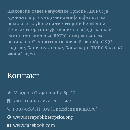
Шаховски савез Републике Српске (ШСРС) је
кровна спортска организација која окупља
шаховске клубове на територији Републике
Српске, те организује званична појединачна и
екипна такмичења. ШСРС је одржавањем
оснивачке Скупштине основан 8. октобра 1992.
године у Банском двору у Бањалуци. ШСРС броји 42
члана/клуба.
Контакт
Младена Стојановића бр. 10
78000 Бања Лука, РС – БиХ
(+387)066/311-039 (Предсједник ШСРС)
www.ssrepublikesrpske.org
www.facebook.com