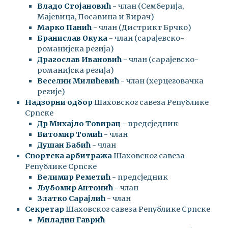
Владо Стојановић
- члан (Семберија,
Мајевица, Посавина и Бирач)
Марко Панић
- члан (Дистрикт Брчко)
Бранислав Окука
- члан (сарајевско-
романијска регија)
Драгослав Ивановић
- члан (сарајевско-
романијска регија)
Веселин Милићевић
- члан (херцеговачка
регије)
Надзорни одбор
Шаховског савеза Републике
Српске
Др Михајло Товирац
- предсједник
Витомир Томић
- члан
Душан Бабић
- члан
Спортска арбитража
Шаховског савеза
Републике Српске
Велимир Реметић
- предсједник
Љубомир Антонић
- члан
Златко Сарајлић
- члан
Секретар
Шаховског савеза Републике Српске
Миладин Гаврић