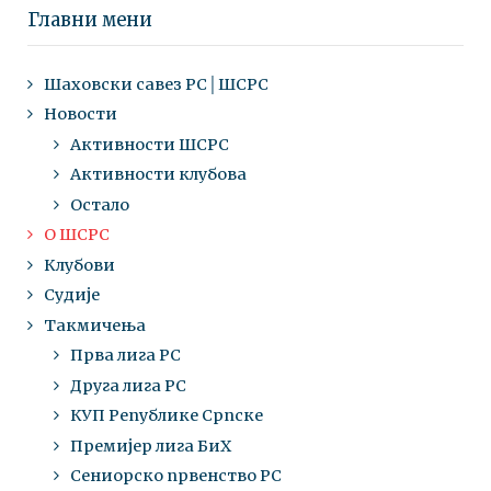
Главни мени
Шаховски савез РС│ШСРС
Новости
Активности ШСРС
Активности клубова
Остало
О ШСРС
Клубови
Судије
Такмичења
Прва лига РС
Друга лига РС
КУП Републике Српске
Премијер лига БиХ
Сениорско првенство РС