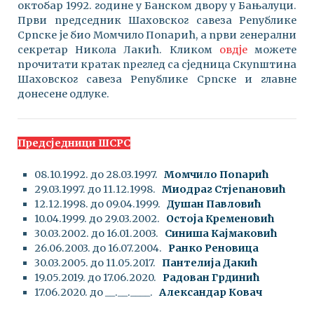
октобар 1992. године у Банском двору у Бањалуци.
Први председник Шаховског савеза Републике
Српске је био Момчило Попарић, а први генерални
секретар Никола Лакић. Кликом
овдје
можете
прочитати кратак преглед са сједница Скупштина
Шаховског савеза Републике Српске и главне
донесене одлуке.
Предсједници ШСРС
08.10.1992. до 28.03.1997.
Момчило Попарић
29.03.1997. до 11.12.1998.
Миодраг Стјепановић
12.12.1998. до 09.04.1999.
Душан Павловић
10.04.1999. до 29.03.2002.
Остоја Кременовић
30.03.2002. до 16.01.2003.
Синиша Кајмаковић
26.06.2003. до 16.07.2004.
Ранко Реновица
30.03.2005. до 11.05.2017.
Пантелија Дакић
19.05.2019. до 17.06.2020.
Радован Грдинић
17.06.2020. до __.__.____.
Александар Ковач