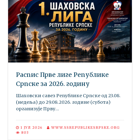
Распис Прве лиге Републике
Српске за 2026. годину
Шаховски савез Републике Српске oд 23.08.
(недеља) до 29.08.2026. године (субота)
организује Прву...
1 ЈУЛ 2026
WWW.SSREPUBLIKESRPSKE.ORG
803