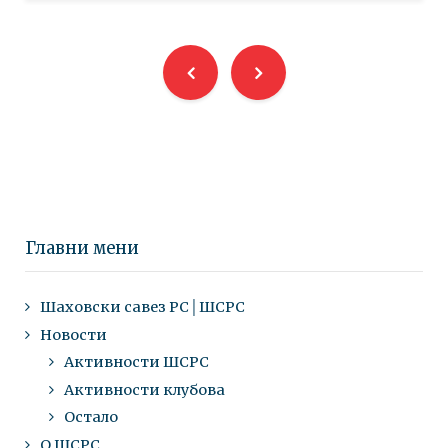
Главни мени
Шаховски савез РС│ШСРС
Новости
Активности ШСРС
Активности клубова
Остало
О ШСРС