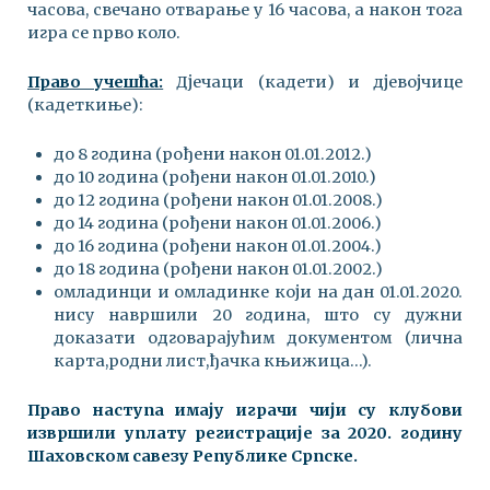
часова, свечано отварање у 16 часова, а након тога
игра се прво коло.
Право учешћа:
Дјечаци (кадети) и дјевојчице
(кадеткиње):
до 8 година (рођени након 01.01.2012.)
до 10 година (рођени након 01.01.2010.)
до 12 година (рођени након 01.01.2008.)
до 14 година (рођени након 01.01.2006.)
до 16 година (рођени након 01.01.2004.)
до 18 година (рођени након 01.01.2002.)
омладинци и омладинке који на дан 01.01.2020.
нису навршили 20 година, што су дужни
доказати одговарајућим документом (лична
карта,родни лист,ђачка књижица…).
Право наступа имају играчи чији су клубови
извршили уплату регистрације за 2020. годину
Шаховском савезу Републике Српске.