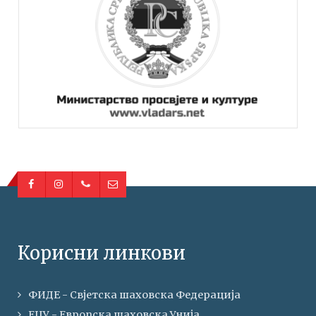
Корисни линкови
ФИДЕ - Свјетска шаховска Федерација
ЕЦУ - Европска шаховска Унија