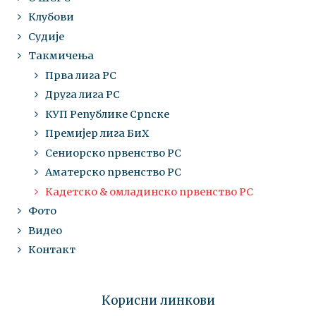
Клубови
Судије
Такмичења
Прва лига РС
Друга лига РС
КУП Републике Српске
Премијер лига БиХ
Сениорско првенство РС
Аматерско првенство РС
Кадетско & омладинско првенство РС
Фото
Видео
Контакт
Корисни линкови