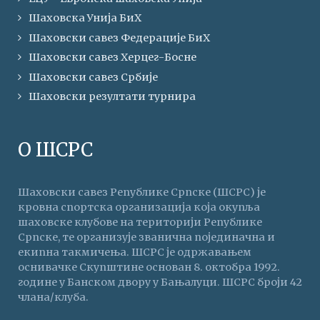
Шаховска Унија БиХ
Шаховски савез Федерације БиХ
Шаховски савез Херцег-Босне
Шаховски савез Србије
Шаховски резултати турнира
О ШСРС
Шаховски савез Републике Српске (ШСРС) је
кровна спортска организација која окупља
шаховске клубове на територији Републике
Српске, те организује званична појединачна и
екипна такмичења. ШСРС је одржавањем
оснивачке Скупштине основан 8. октобра 1992.
године у Банском двору у Бањалуци. ШСРС броји 42
члана/клуба.