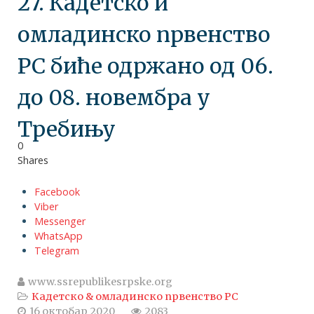
27. Кадетско и
омладинско првенство
РС биће одржано од 06.
до 08. новембра у
Требињу
0
Shares
Facebook
Viber
Messenger
WhatsApp
Telegram
www.ssrepublikesrpske.org
Кадетско & омладинско првенство РС
16 октобар 2020
2083