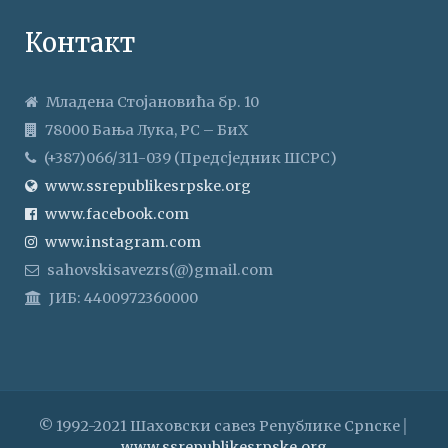
Контакт
Младена Стојановића бр. 10
78000 Бања Лука, РС – БиХ
(+387)066/311-039 (Предсједник ШСРС)
www.ssrepublikesrpske.org
www.facebook.com
www.instagram.com
sahovskisavezrs(@)gmail.com
ЈИБ: 4400972360000
© 1992-2021 Шаховски савез Републике Српске│
www.ssrepublikesrpske.org