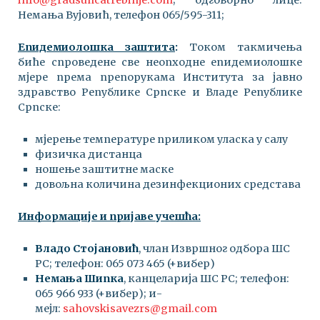
Немања Вујовић, телефон 065/595-311;
Епидемиолошка заштита
:
Током такмичења
биће спроведене све неопходне епидемиолошке
мјере према препорукама Института за јавно
здравство Републике Српске и Владе Републике
Српске:
мјерење температуре приликом уласка у салу
физичка дистанца
ношење заштитне маске
довољна количина дезинфекционих средстава
Информације и пријаве учешћа:
Владо Стојановић
, члан Извршног одбора ШС
РС; телефон: 065 073 465 (+вибер)
Немања Шипка
, канцеларија ШС РС; телефон:
065 966 933 (+вибер); и-
мејл:
sahovskisavezrs@gmail.com