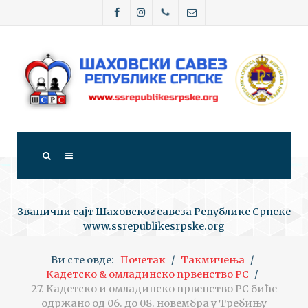
Званични сајт Шаховског савеза Републике Српске
www.ssrepublikesrpske.org
Ви сте овде:
Почетак
Такмичења
Кадетско & омладинско првенство РС
27. Кадетско и омладинско првенство РС биће
одржано од 06. до 08. новембра у Требињу