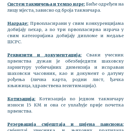
Систем такмичења и темпо игре:
Биће одређен на
лицу мјеста, зависно од броја такмичара.
Награде:
Првопласирани у свим конкуренцијама
добијају пехар, а по три првопласирна играча у
свим категоријама добијају дипломе и медаље
ШСРС.
Реквизити и документација:
Сваки учесник
првенства дужан је обезбиједити шаховску
гарнитуру уобичајних димензија и исправан
шаховски часовник, као и документ о датуму
рођења (лична карта, родни лист, ђачка
књижица, здравствена легитимација).
Котизација:
Котизација по једном такмичару
износи 15 КМ и она се уплаћује прије почетка
првенства.
Резервација смјештаја и цијена пансиона:
смјештај учесника и њихових пратилаца