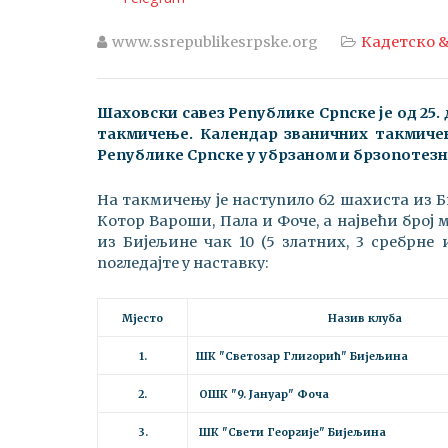
www.ssrepublikesrpske.org
Кадетско &
Шаховски савез Републике Српске је од 25. 
такмичење. Календар званичних такмичењ
Републике Српске у убрзаном и брзопотезн
На такмичењу је наступило 62 шахиста из Би
Котор Вароши, Пала и Фоче, а највећи број
из Бијељине чак 10 (5 златних, 3 сребрне
погледајте у наставку:
Мјесто
Назив клуба
1.
ШК "Светозар Глигорић" Бијељина
2.
ОШК "9. Јануар" Фоча
3.
ШК "Свети Георгије" Бијељина