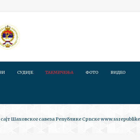
ВИ
СУДИЈЕ
ТАКМИЧЕЊА
ФОТО
ВИДЕО
сајт Шаховског савеза Републике Српске www.ssrepublike