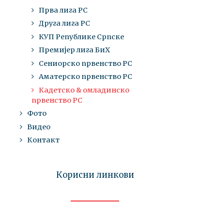
Прва лига РС
Друга лига РС
КУП Републике Српске
Премијер лига БиХ
Сениорско првенство РС
Аматерско првенство РС
Кадетско & омладинско
првенство РС
Фото
Видео
Контакт
Корисни линкови