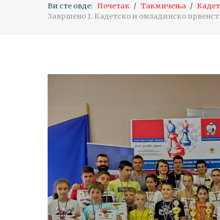
Ви сте овде:
Почетак
Такмичења
Кадет
Завршено 1. Кадетско и омладинско првенст