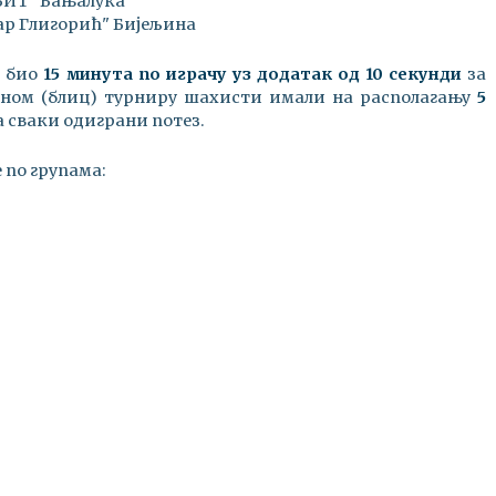
БИТ" Бањалука
ар Глигорић" Бијељина
е био
15 минута по играчу уз додатак од 10 секунди
за
езном (блиц) турниру шахисти имали на располагању
5
а сваки одиграни потез.
 по групама: