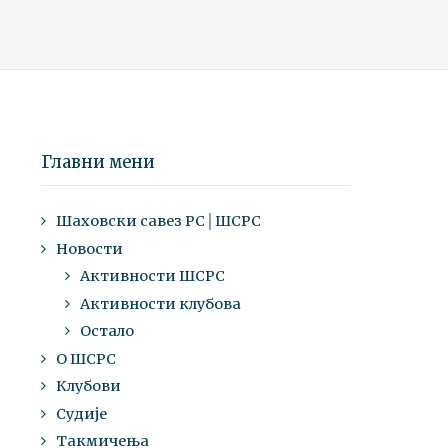
Главни мени
Шаховски савез РС│ШСРС
Новости
Активности ШСРС
Активности клубова
Остало
О ШСРС
Клубови
Судије
Такмичења