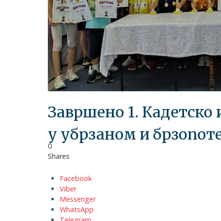
Завршено 1. Кадетско
у убрзаном и брзопот
0
Shares
Facebook
Viber
Messenger
WhatsApp
Telegram