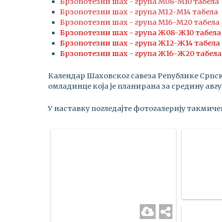
Брзопотезни шах - група М08-М10 табела
Брзопотезни шах - група М12-М14 табела
Брзопотезни шах - група М16-М20 табела
Брзопотезни шах - група Ж08-Ж10 табела
Брзопотезни шах - група Ж12-Ж14 табела
Брзопотезни шах - група Ж16-Ж20 табела
Календар Шаховског савеза Републике Српске
омладинце која је планирана за средину авгу
У наставку погледајте фотогалерију такмиче