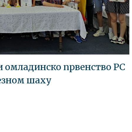
 и омладинско првенство РС
езном шаху