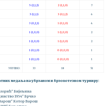
5 (2,1,2)
2 (1,1,0)
7
3 (1,1,1)
3 (0,1,2)
6
3 (0,2,1)
1 (0,1,0)
4
1 (1,0,0)
1 (1,0,0)
2
1 (1,0,0)
1 (1,0,0)
2
1 (0,1,0)
0 (0,0,0)
1
1 (0,1,0)
0 (0,0,0)
1
УКУПНО:
33
18
51
латних медаља на убрзаном и брзопотезном турниру:
игорић" Бијељина
динство 1954" Брчко
Варош" Котор Варош