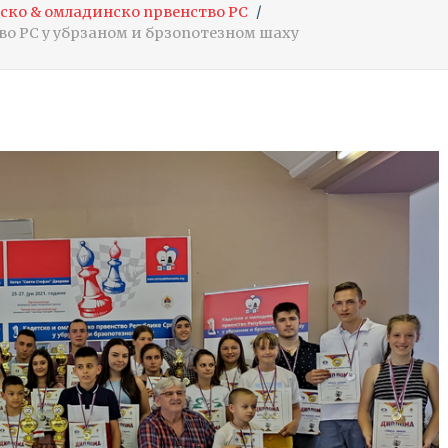
ско & омладинско првенство РС
во РС у убрзаном и брзопотезном шаху