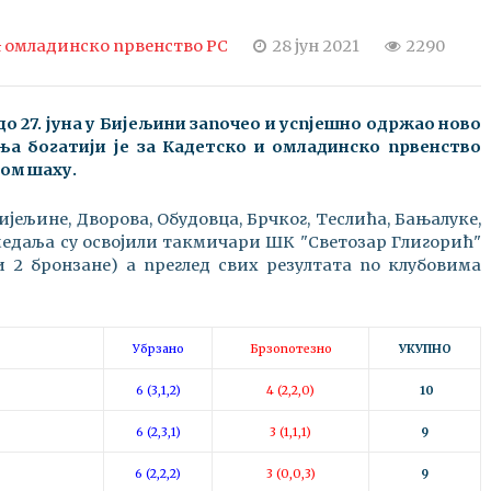
 омладинско првенство РС
28 јун 2021
2290
до 27. јуна у Бијељини започео и успјешно одржао ново
а богатији је за Кадетско и омладинско првенство
ом шаху.
јељине, Дворова, Обудовца, Брчког, Теслића, Бањалуке,
 медаља су освојили такмичари ШК "Светозар Глигорић"
 и 2 бронзане) а преглед свих резултата по клубовима
Убрзано
Брзопотезно
УКУПНО
6 (3,1,2)
4 (2,2,0)
10
6 (2,3,1)
3 (1,1,1)
9
6 (2,2,2)
3 (0,0,3)
9