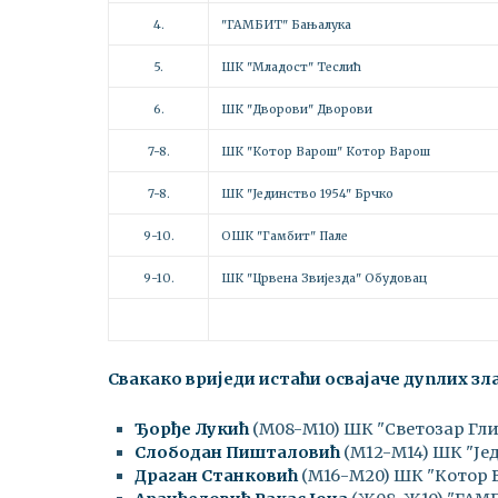
4.
"ГАМБИТ" Бањалука
5.
ШК "Младост" Теслић
6.
ШК "Дворови" Дворови
7-8.
ШК "Котор Варош" Котор Варош
7-8.
ШК "Јединство 1954" Брчко
9-10.
ОШК "Гамбит" Пале
9-10.
ШК "Црвена Звијезда" Обудовац
Свакако вриједи истаћи освајаче дуплих з
Ђорђе Лукић
(М08-М10) ШК "Светозар Гл
Слободан Пишталовић
(М12-М14) ШК "Је
Драган Станковић
(М16-М20) ШК "Котор 