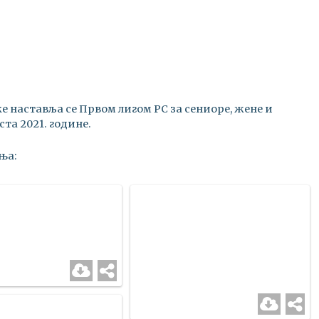
 наставља се Првом лигом РС за сениоре, жене и
ста 2021. године.
ња: