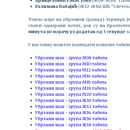
Аранђеловић Ракас Јона
(Ж08-Ж10) "ГАМ
Ехлимана Бабајић
(Ж12-Ж14) ШК "Светоз
Темпо игре на убрзаном (рапид) турниру ј
сваки одиграни потез, док су на брзопот
минута по играчу уз додатак од 3 секунде
з
У наставку можете погледати коначне табеле
Убрзани шах - група М08 табела
Убрзани шах - група М10 табела
Убрзани шах - група М12 табела
Убрзани шах - група М14 табела
Убрзани шах - група М16 табела
Убрзани шах - група М18 табела
Убрзани шах - група М20 табела
Убрзани шах - група Ж10 табела
Убрзани шах - група Ж12 табела
Убрзани шах - група Ж14 табела
Убрзани шах - група Ж16 табела
Убрзани шах - група Ж18 табела