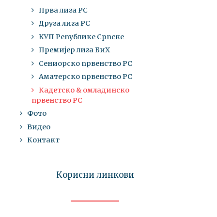
Прва лига РС
Друга лига РС
КУП Републике Српске
Премијер лига БиХ
Сениорско првенство РС
Аматерско првенство РС
Кадетско & омладинско
првенство РС
Фото
Видео
Контакт
Корисни линкови