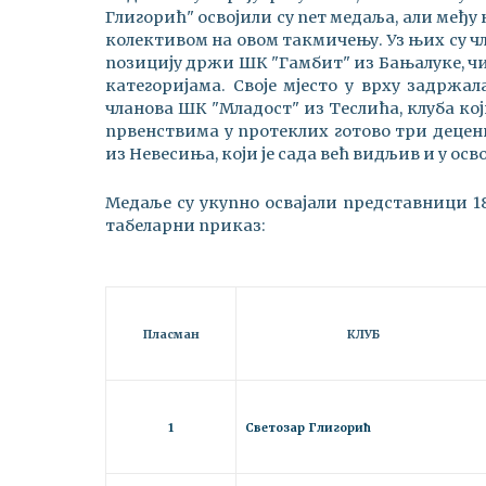
Глигорић" освојили су пет медаља, али међу
колективом на овом такмичењу. Уз њих су чл
позицију држи ШК "Гамбит" из Бањалуке, чи
категоријама. Своје мјесто у врху задржала
чланова ШК "Младост" из Теслића, клуба ко
првенствима у протеклих готово три децени
из Невесиња, који је сада већ видљив и у ос
Медаље су укупно освајали представници 18
табеларни приказ:
Пласман
КЛУБ
1
Светозар Глигорић