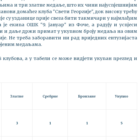
 њима и три златне медаље, што их чини најуспјешнијим
анови домаћег клуба "Свети Георгије", док високу трећу
је су узданице прије свега бити такмичари у најмлађим
 је екипа ОШК "9. јануар" из Фоче, а радују и успјеси
ји и даље држи примат у укупном броју медаља на овим
је. Не треба заборавити ни рад вриједних ентузијаста
војеним медаљама.
 клубова, а у табели се може видјети укупан преглед и
Златне
Сребрне
Бронзане
Укупно
3
1
1
5