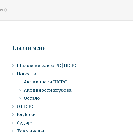
ео)
Главни мени
Шаховски савез РС│ШСРС
Новости
Активности ШСРС
Активности клубова
Остало
О ШСРС
Клубови
Судије
Такмичења