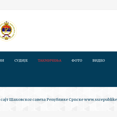
ВИ
СУДИЈЕ
ТАКМИЧЕЊА
ФОТО
ВИДЕО
сајт Шаховског савеза Републике Српске www.ssrepublike