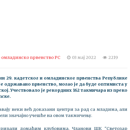
 омладинско првенство РС
03 мај 2022
2219
аћин 29. кадетског и омладинског првенства Републике
е је одржавано првенство, могао је да буде оптимиста у
кој. Учествовало је рекордних 162 такмичара из преко
пске.
вају неки већ доказани центри за рад са младима, али
узели значајно учешће на овом такмичењу.
 припали домаћим клубовима. Чланови ШК "Светозар