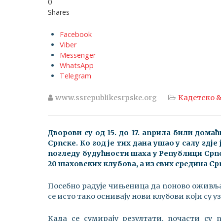
0
Shares
Facebook
Viber
Messenger
WhatsApp
Telegram
www.ssrepublikesrpske.org
Кадетско &
Дворови су од 15. до 17. априла били дом
Српске. Ко год је тих дана ушао у салу гдј
погледу будућности шаха у Републици Српс
20 шаховских клубова, а из свих средина Ср
Посебно радује чињеница да поново оживља
се исто тако оснивају нови клубови који су 
Када се сумирају резултати, почасти су