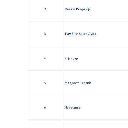
2
Свети Георгије
3
Гамбит Бања Лука
4
9. јануар
5
Младост Теслић
6
Невесиње