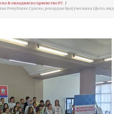
ско & омладинско првенство РС
во Републике Српске, рекордан број учесника (фото, вид