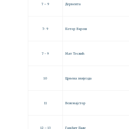
7 – 9
Дервента
7- 9
Котор Варош
7 - 9
Мат Теслић
10
Црвена звијезда
11
Велемајстор
12 – 13
Гамбит Пале