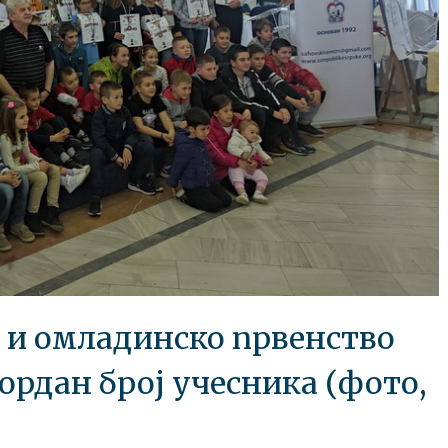
о и омладинско првенство
ордан број учесника (фото,