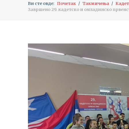
Ви сте овде:
Почетак
Такмичења
Кадет
Завршено 29. кадетско и омладинско првенст