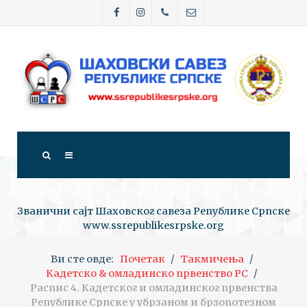
Званични сајт Шаховског савеза Републике Српске
www.ssrepublikesrpske.org
Ви сте овде:
Почетак
Такмичења
Кадетско & омладинско првенство РС
Распис 4. Кадетског и омладинског првенства
Републике Српске у убрзаном и брзопотезном