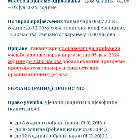
Мјесто и вријеме одржавања:
"Дом младих" од 06
– 07. јул 2024. године.
Потврда пријављених
такмичара 06.07.2024.
године до 12.00 часова, техничка конференција у
12.30 часова, свечано отварање у 13.00 часова
Пријаве:
Такмичари
су обавезни да пријаве за
учешће изврше најкасније у петак 05
. јула
2024
.
године до 20.00 часова
због адекватне припреме
простора/сале за игру и свих осталих
организационих детаља.
УБРЗАНО (РАПИД) ПРВЕНСТВО
Право учешћа:
Дјечаци (кадети) и дјевојчице
(кадеткиње):
до 8 година (рођени након 01.01.2016.)
до 10 година (рођени након 01.01.2014.)
до 12 година (рођени након 01.01.2012.)