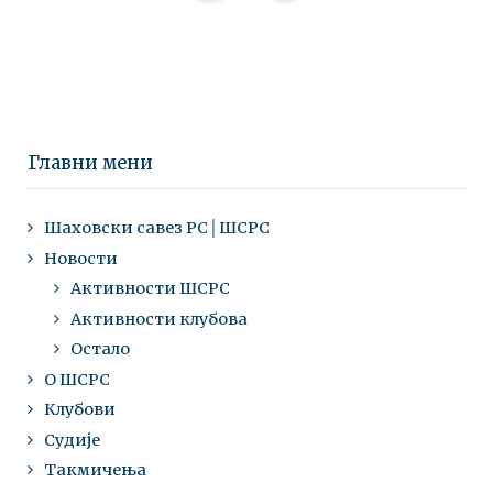
Главни мени
Шаховски савез РС│ШСРС
Новости
Активности ШСРС
Активности клубова
Остало
О ШСРС
Клубови
Судије
Такмичења