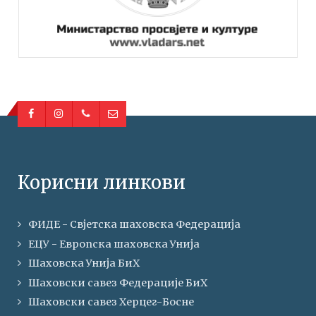
Корисни линкови
ФИДЕ - Свјетска шаховска Федерација
ЕЦУ - Европска шаховска Унија
Шаховска Унија БиХ
Шаховски савез Федерације БиХ
Шаховски савез Херцег-Босне