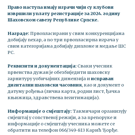
Право наступа имају играчи чији су клубови
извршили уплату регистрације за 2024. годину
Шаховском савезу Републике Српске.
Награде:
Првопласирани у свим конкуренцијама
добијају пехар, а по три првопласирна играча у
свим категоријама добијају дипломе и медаље ШС
РС.
Реквизити и документација:
Сваки учесник
првенства дужан је обезбиједити шаховску
гарнитуру уобичајних димензија и
исправан
дигитални шаховски часовник
, као и документ о
датуму рођења (лична карта, родни лист, ђачка
књижица, здравствена легитимација).
Информације о смјештају:
Такмичари организују
смјештај у сопственој режији, а за препоруке и
информације о смјештају учесника можете се
обратити на телефон 066/349-813 Карић Ђорђе.