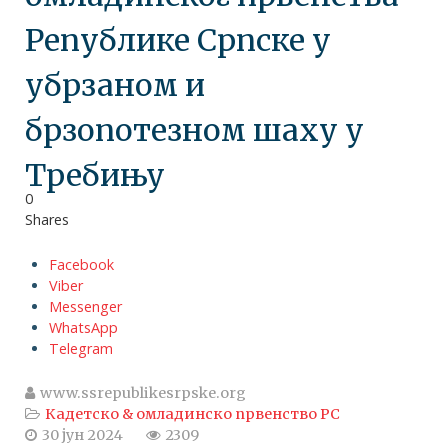
Републике Српске у
убрзаном и
брзопотезном шаху у
Требињу
0
Shares
Facebook
Viber
Messenger
WhatsApp
Telegram
www.ssrepublikesrpske.org
Кадетско & омладинско првенство РС
30 јун 2024
2309