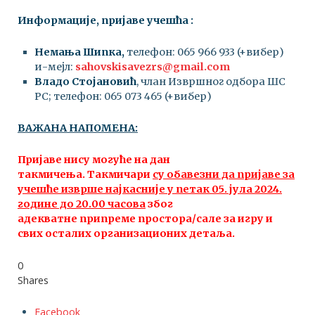
Информације, пријаве учешћа :
Немања Шипка,
телефон: 065 966 933 (+вибер)
и-мејл:
sahovskisavezrs@gmail.com
Владо Стојановић
, члан Извршног одбора ШС
РС; телефон: 065 073 465 (+вибер)
ВАЖАНА НАПОМЕНА:
Пријаве нису могуће на дан
такмичења. Такмичари
су обавезни да пријаве за
учешће изврше најкасније у петак 05
. јула
2024
.
године до 20.00 часова
због
адекватне припреме простора/сале за игру и
свих осталих организационих детаља.
0
Shares
Facebook