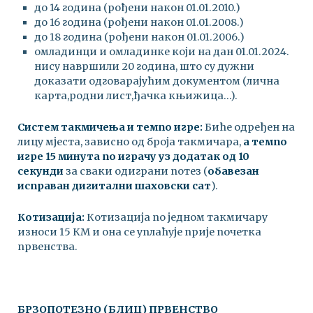
до 14 година (рођени након 01.01.2010.)
до 16 година (рођени након 01.01.2008.)
до 18 година (рођени након 01.01.2006.)
омладинци и омладинке који на дан 01.01.2024.
нису навршили 20 година, што су дужни
доказати одговарајућим документом (лична
карта,родни лист,ђачка књижица…).
Систем такмичења и темпо игре:
Биће одређен на
лицу мјеста, зависно од броја такмичара,
а темпо
игре 15 минута по играчу уз додатак од 10
секунди
за сваки одиграни потез (
обавезан
исправан дигитални шаховски сат
).
Котизација:
Котизација по једном такмичару
износи 15 КМ и она се уплаћује прије почетка
првенства.
БРЗОПОТЕЗНО (БЛИЦ) ПРВЕНСТВО