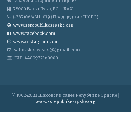
Младена Стојановића бр. 10
78000 Бања Лука, РС – БиХ
(+387)066/311-039 (Предсједник ШСРС)
www.ssrepublikesrpske.org
www.facebook.com
www.instagram.com
sahovskisavezrs(@)gmail.com
ЈИБ: 4400972360000
© 1992-2021 Шаховски савез Републике Српске│
www.ssrepublikesrpske.org