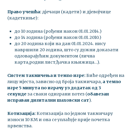
Право учешћа:
дјечаци (кадети) и дјевојчице
(кадеткиње):
до 10 година (рођени након 01.01.2014.)
до 14 година (рођени након 01.01.2010.)
до 20 година који на дан 01.01.2024. нису
навршили 20 година, што су дужни доказати
одговарајућим документом (лична
карта,родни лист,ђачка књижица…).
Систем такмичења и темпо игре:
Биће одређен на
лицу мјеста, зависно од броја такмичара,
а темпо
игре 5 минута по играчу уз додатак од 3
секунде
за сваки одиграни потез (
обавезан
исправан дигитални шаховски сат
).
Котизација:
Котизација по једном такмичару
износи 10 КМ и она се уплаћује прије почетка
првенства.