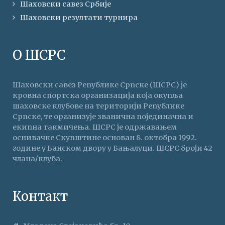
Шаховски савез Србије
Шаховски резултати турнира
О ШСРС
Шаховски савез Републике Српске (ШСРС) је
кровна спортска организација која окупља
шаховске клубове на територији Републике
Српске, те организује званична појединачна и
екипна такмичења. ШСРС је одржавањем
оснивачке Скупштине основан 8. октобра 1992.
године у Банском двору у Бањалуци. ШСРС броји 42
члана/клуба.
Контакт