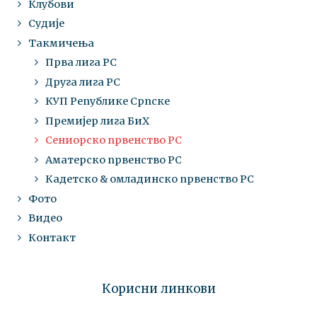
Клубови
Судије
Такмичења
Прва лига РС
Друга лига РС
КУП Републике Српске
Премијер лига БиХ
Сениорско првенство РС
Аматерско првенство РС
Кадетско & омладинско првенство РС
Фото
Видео
Контакт
Корисни линкови