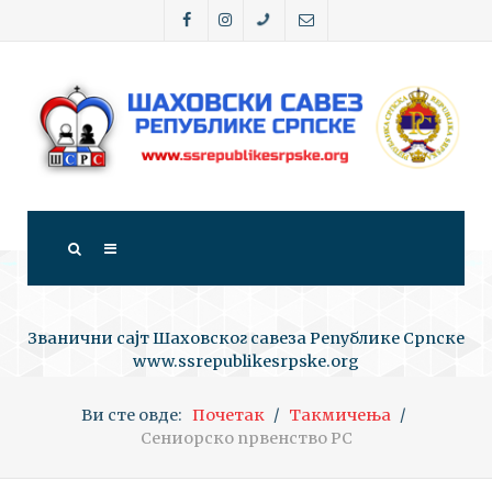
Званични сајт Шаховског савеза Републике Српске
www.ssrepublikesrpske.org
Ви сте овде:
Почетак
Такмичења
Сениорско првенство РС