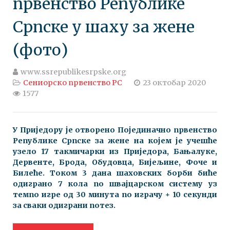
првенство Републике
Српске у шаху за жене
(фото)
www.ssrepublikesrpske.org
Сениорско првенство РС
23 октобар 2020
1577
У Приједору је отворено Појединачно првенство
Републике Српске за жене на којем је учешће
узело 17 такмичарки из Приједора, Бањалуке,
Дервенте, Брода, Обудовца, Бијељине, Фоче и
Билеће. Током 3 дана шаховских борби биће
одиграно 7 кола по швајцарском систему уз
темпо игре од 30 минута по играчу + 10 секунди
за сваки одиграни потез.