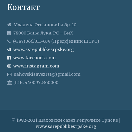
Контакт
Младена Стојановића бр. 10
78000 Бања Лука, РС – БиХ
(+387)066/311-039 (Предсједник ШСРС)
www.ssrepublikesrpske.org
www.facebook.com
www.instagram.com
sahovskisavezrs(@)gmail.com
ЈИБ: 4400972360000
© 1992-2021 Шаховски савез Републике Српске│
www.ssrepublikesrpske.org