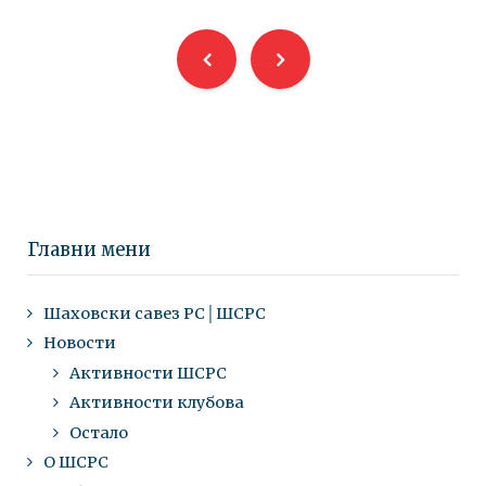
Главни мени
Шаховски савез РС│ШСРС
Новости
Активности ШСРС
Активности клубова
Остало
О ШСРС