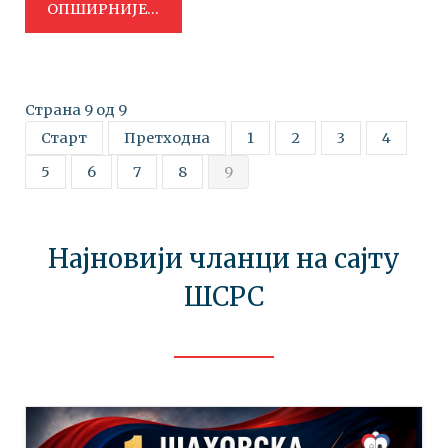
ОПШИРНИЈЕ...
Страна 9 од 9
Старт
Претходна
1
2
3
4
5
6
7
8
9
Најновији чланци на сајту
ШСРС