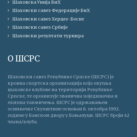
Шаховска Унија БиХ
Шаховски савез Федерације БиХ
Шаховски савез Херцег-Босне
Шаховски савез Србије
Шаховски резултати турнира
О ШСРС
Шаховски савез Републике Српске (ШСРС) је
кровна спортска организација која окупља
шаховске клубове на територији Републике
Српске, те организује званична појединачна и
екипна такмичења. ШСРС је одржавањем
оснивачке Скупштине основан 8. октобра 1992.
године у Банском двору у Бањалуци. ШСРС броји 42
члана/клуба.