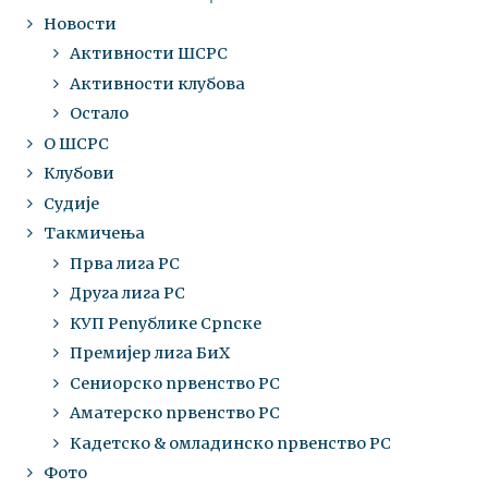
Новости
Активности ШСРС
Активности клубова
Остало
О ШСРС
Клубови
Судије
Такмичења
Прва лига РС
Друга лига РС
КУП Републике Српске
Премијер лига БиХ
Сениорско првенство РС
Аматерско првенство РС
Кадетско & омладинско првенство РС
Фото