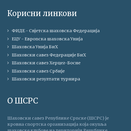
Корисни линкови
ФИДЕ - Свјетска шаховска Федерација
ЕЦУ - Европска шаховска Унија
Шаховска Унија БиХ
Шаховски савез Федерације БиХ
Шаховски савез Херцег-Босне
Шаховски савез Србије
Шаховски резултати турнира
О ШСРС
Шаховски савез Републике Српске (ШСРС) је
кровна спортска организација која окупља
шаховске клубове на територији Републике