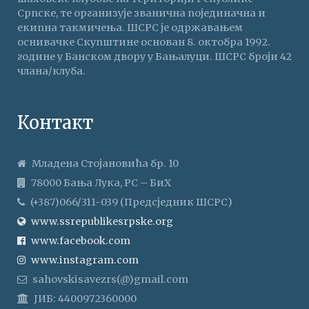
Српске, те организује званична појединачна и
екипна такмичења. ШСРС је одржавањем
оснивачке Скупштине основан 8. октобра 1992.
године у Банском двору у Бањалуци. ШСРС броји 42
члана/клуба.
Контакт
Младена Стојановића бр. 10
78000 Бања Лука, РС – БиХ
(+387)066/311-039 (Предсједник ШСРС)
www.ssrepublikesrpske.org
www.facebook.com
www.instagram.com
sahovskisavezrs(@)gmail.com
ЈИБ: 4400972360000