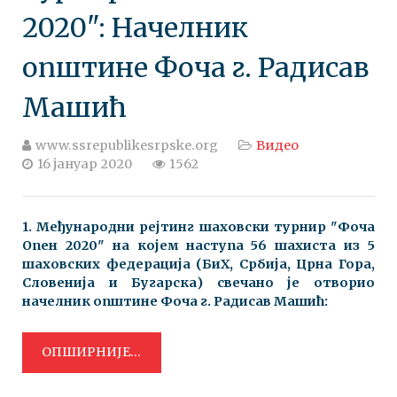
2020": Начелник
општине Фоча г. Радисав
Машић
www.ssrepublikesrpske.org
Видео
16 јануар 2020
1562
1. Међународни рејтинг шаховски турнир "Фоча
Опен 2020" на којем наступа 56 шахиста из 5
шаховских федерација (БиХ, Србија, Црна Гора,
Словенија и Бугарска) свечано је отворио
начелник општине Фоча г. Радисав Машић:
ОПШИРНИЈЕ...