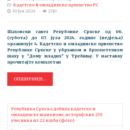
Кадетско & омладинско првенство РС
30 јун 2024
2310
Шаховски савез Републике Српске oд 06.
(субота) до 07. јула 2024. године (недјеља)
организује 4. Кадетско и омладинско првенство
Републике Српске у убрзаном и брзопотезном
шаху у "Дому младих" у Требињу. У наставку
прочитајте комплетан
ОПШИРНИЈЕ...
Република Српска добила кадетске и
омладинске шампионе, историјских 239
учесника из 22 клубa (фото)