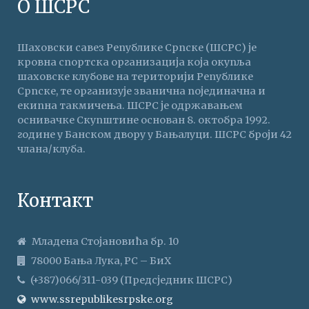
О ШСРС
Шаховски савез Републике Српске (ШСРС) је
кровна спортска организација која окупља
шаховске клубове на територији Републике
Српске, те организује званична појединачна и
екипна такмичења. ШСРС је одржавањем
оснивачке Скупштине основан 8. октобра 1992.
године у Банском двору у Бањалуци. ШСРС броји 42
члана/клуба.
Контакт
Младена Стојановића бр. 10
78000 Бања Лука, РС – БиХ
(+387)066/311-039 (Предсједник ШСРС)
www.ssrepublikesrpske.org