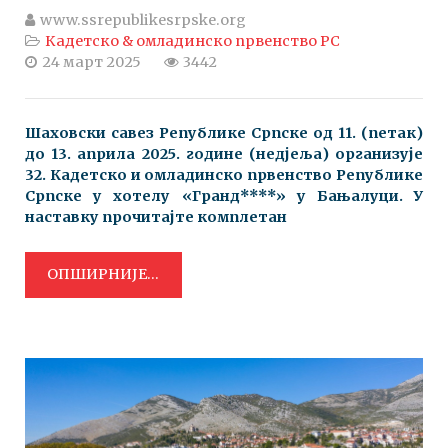
www.ssrepublikesrpske.org
Кадетско & омладинско првенство РС
24 март 2025
3442
Шаховски савез Републике Српске o
д 11
. (петак)
до 13
. априла 2025
. године (недјеља) организује
32
. Кадетско и омладинско првенство Републике
Српске у хотелу «Гранд****
» у Бањалуци. У
наставку прочитајте комплетан
ОПШИРНИЈЕ...