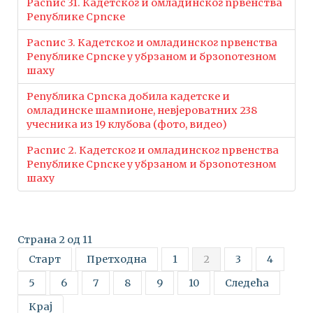
Распис 31. Кадетског и омладинског првенства
Републике Српске
Распис 3. Кадетског и омладинског првенства
Републике Српске у убрзаном и брзопотезном
шаху
Република Српска добила кадетске и
омладинске шампионе, невјероватних 238
учесника из 19 клубова (фото, видео)
Распис 2. Кадетског и омладинског првенства
Републике Српске у убрзаном и брзопотезном
шаху
Страна 2 од 11
Старт
Претходна
1
2
3
4
5
6
7
8
9
10
Следећа
Крај