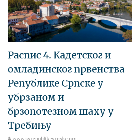
Распис 4. Кадетског и
омладинског првенства
Републике Српске у
убрзаном и
брзопотезном шаху у
Требињу
www.ssrepublikesrpske.org