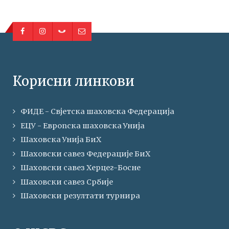
Корисни линкови
ФИДЕ - Свјетска шаховска Федерација
ЕЦУ - Европска шаховска Унија
Шаховска Унија БиХ
Шаховски савез Федерације БиХ
Шаховски савез Херцег-Босне
Шаховски савез Србије
Шаховски резултати турнира