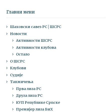
Главни мени
Шаховски савез РС│ШСРС
Новости
Активности ШСРС
Активности клубова
Остало
О ШСРС
Клубови
Судије
Такмичења
Прва лига РС
Друга лига РС
КУП Републике Српске
Премијер лига БиХ