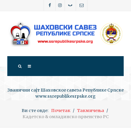
Званични сајт Шаховског савеза Републике Српске
www.ssrepublikesrpske.org
Ви сте овде:
Почетак
Такмичења
Кадетско & омладинско првенство РС