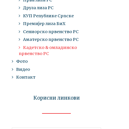
Друга лига РС
КУП Републике Српске
Премијер лига БиХ
Сениорско првенство РС
Аматерско првенство РС
Кадетско & омладинско
првенство РС
Фото
Видео
Контакт
Корисни линкови