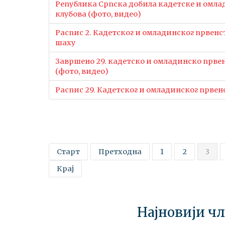
Република Српска добила кадетске и омлад
клубова (фото, видео)
Распис 2. Кадетског и омладинског првенс
шаху
Завршено 29. кадетско и омладинско првен
(фото, видео)
Распис 29. Кадетског и омладинског првен
Старт
Претходна
1
2
3
Крај
Најновији ч