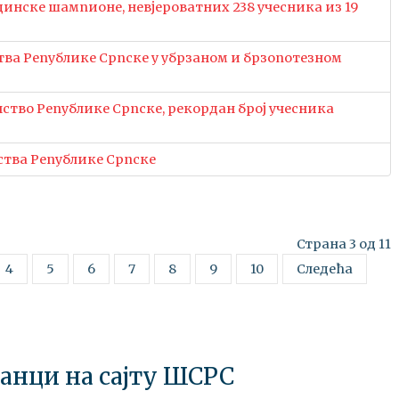
инске шампионе, невјероватних 238 учесника из 19
тва Републике Српске у убрзаном и брзопотезном
ство Републике Српске, рекордан број учесника
ства Републике Српске
Страна 3 од 11
4
5
6
7
8
9
10
Следећа
ланци на сајту ШСРС