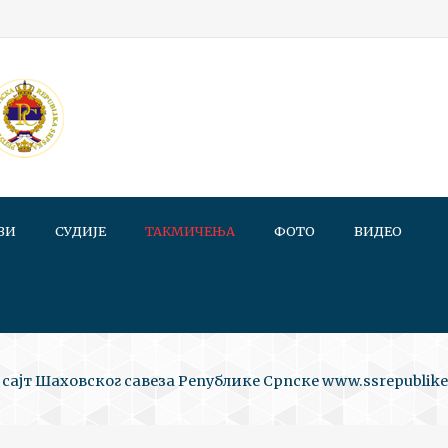
ВИ
СУДИЈЕ
ТАКМИЧЕЊА
ФОТО
ВИДЕО
сајт Шаховског савеза Републике Српске www.ssrepublike