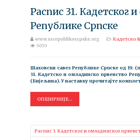
Распис 31. Кадетског 
Републике Српске
www.ssrepublikesrpske.org
Кадетско &
5055
Шаховски савез Републике Српске o
д 19
. (
31
. Кадетско и омладинско првенство Реп
(Бијељина). У наставку прочитајте компле
ОПШИРНИЈЕ...
Распис 3. Кадетског и омладинског првенс