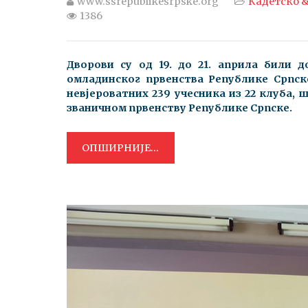
www.ssrepublikesrpske.org
Кадетско &
1386
Дворови су од 19. до 21. априла били д
омладинског првенства Републике Српске
невјероватних 239 учесника из 22 клуба, 
званичном првенству Републике Српске.
ОПШИРНИЈЕ...