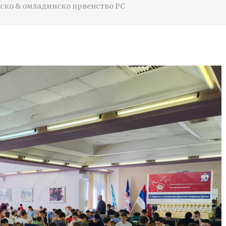
ско & омладинско првенство РС