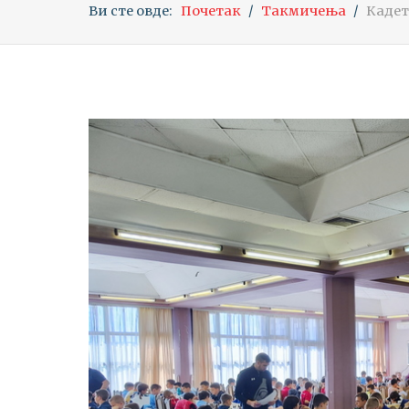
Ви сте овде:
Почетак
Такмичења
Кадет