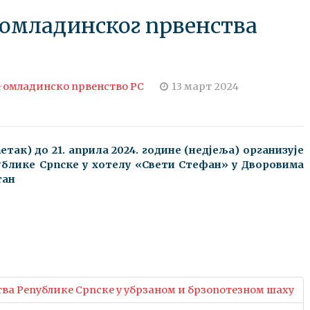
и омладинског првенства
 омладинско првенство РС
13 март 2024
петак) до 21
. априла 2024
. године (недјеља) организује
ублике Српске у хотелу «Свети Стефан
» у Дворовима
тан
тва Републике Српске у убрзаном и брзопотезном шаху