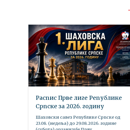
Распис Прве лиге Републике
Српске за 2026. годину
Шаховски савез Републике Српске oд
23.08. (недеља) до 29.08.2026. године
(субота) организује Прву...