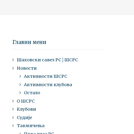
Главни мени
Шаховски савез РС│ШСРС
Новости
Активности ШСРС
Активности клубова
Остало
О ШСРС
Клубови
Судије
Такмичења
Прва лига РС