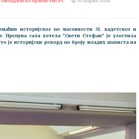
 омладинско првенство РС
30 април 2024
омаћин историјског по масовности 31. кадетског и
. Препуна сала хотела "Свети Стефан" је угостила
што је историјски рекорд по броју младих шахиста на