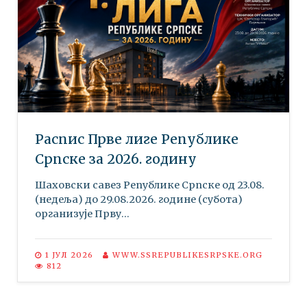
Распис Прве лиге Републике
Српске за 2026. годину
Шаховски савез Републике Српске oд 23.08.
(недеља) до 29.08.2026. године (субота)
организује Прву...
1 ЈУЛ 2026
WWW.SSREPUBLIKESRPSKE.ORG
812