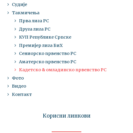
Судије
Такмичења
Прва лига РС
Друга лига РС
КУП Републике Српске
Премијер лига БиХ
Сениорско првенство РС
Аматерско првенство РС
Кадетско & омладинско првенство РС
Фото
Видео
Контакт
Корисни линкови