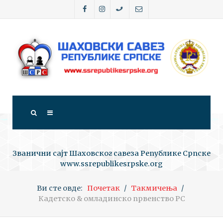
Званични сајт Шаховског савеза Републике Српске
www.ssrepublikesrpske.org
Ви сте овде:
Почетак
Такмичења
Кадетско & омладинско првенство РС