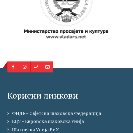
Корисни линкови
ФИДЕ - Свјетска шаховска Федерација
ЕЦУ - Европска шаховска Унија
Шаховска Унија БиХ