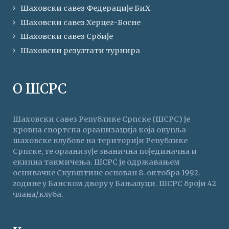
Шаховски савез Федерације БиХ
Шаховски савез Херцег-Босне
Шаховски савез Србије
Шаховски резултати турнира
О ШСРС
Шаховски савез Републике Српске (ШСРС) је
кровна спортска организација која окупља
шаховске клубове на територији Републике
Српске, те организује званична појединачна и
екипна такмичења. ШСРС је одржавањем
оснивачке Скупштине основан 8. октобра 1992.
године у Банском двору у Бањалуци. ШСРС броји 42
члана/клуба.