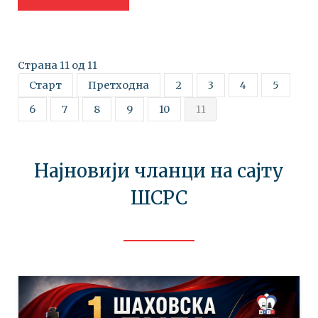
Страна 11 од 11
Старт
Претходна
2
3
4
5
6
7
8
9
10
11
Најновији чланци на сајту
ШСРС