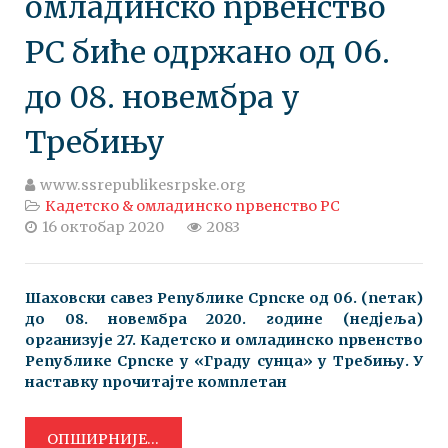
омладинско првенство
РС биће одржано од 06.
до 08. новембра у
Требињу
www.ssrepublikesrpske.org
Кадетско & омладинско првенство РС
16 октобар 2020
2083
Шаховски савез Републике Српске oд 06. (петак)
до 08. новембра 2020. године (недјеља)
организује 27. Кадетско и омладинско првенство
Републике Српске у «Граду сунца» у Требињу. У
наставку прочитајте комплетан
ОПШИРНИЈЕ...