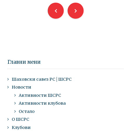
Главни мени
Шаховски савез РС│ШСРС
Новости
Активности ШСРС
Активности клубова
Остало
О ШСРС
Клубови